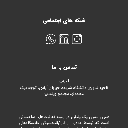
زیرمجموعه شامل
آزمایشگاه بتن
و
آزمایشگاه خاک
مورد تایید نظام
مهندسی می باشد.
شبکه های اجتماعی
ماشین آلات ساختمانی
سایت عمران مدرن در زمینه ماشین آلات و تجهیزات ساختمانی از جمله
بالابر ساختمانی
و
میکسر بتن (بتونیر)
فعالیت دارد.
ساختمان سازی
عمران مدرن تمامی خدمات مربوط به پیمانکاری ساختمان از جمله
خانه
پیش ساخته بتنی
را پوشش می دهد.
تماس با ما
آدرس
ناحیه فناوری دانشگاه شریف، خیابان آزادی، کوچه بیک
محمدلو، مجتمع ویلسپ
عمران مدرن یک پلتفرم در زمینه فعالیت‌های ساختمانی
است که توسط عده‌ای از فارغ‌التحصیلان دانشگاه‌های