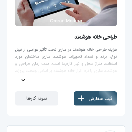
طراحی خانه هوشمند
هزینه طراحی خانه هوشمند در ساری تحت تأثیر عواملی از قبیل
نوع، برند و تعداد تجهیزات هوشمند سازی ساختمان مورد
استفاده، متراژ محل و نیاز کارفرما است. مدت زمان طراحی و
هوشمند سازی با نرم افزار خانه هوشمند بر اساس وسعت پروژه،
تعداد سرخط ها، پروتکل ارتباطی و قابلیت های مورد نظر
expand_more
مشخص می شود.
نمونه کارها
ثبت سفارش