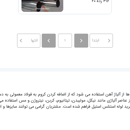
۳۱۶ رده ۲۰
navigate_before
navigate_before
navigate_next
navigate_next
ابتدا
۱
انتها
اصر آلیاژی مانند نیکل، مولیبدن، تیتانیوم، کربن، نیتروژن و مس استفاده می
رید لوله استنلس استیل فراهم شده است. مشتریان گرامی می توانند سایزها و ا