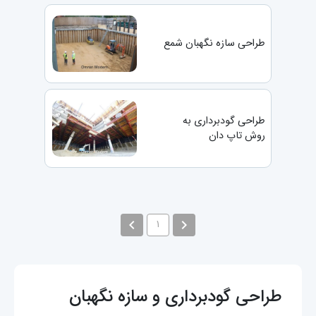
طراحی سازه نگهبان شمع
طراحی گودبرداری به
روش تاپ دان
navigate_before
navigate_next
۱
طراحی گودبرداری و سازه نگهبان