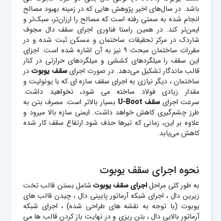
باشد. در سال‌های اخیر پژوهش‌ هایی که در زمینه بهبود مصالح
انجام شده به سمتی رفته است که مصالح را ارزان‌تر، سبک‌تر و
ایمن‌تر کند. در همین راستا فناوری اجرای سقف دال مجوف
شاردک در مرکز تحقیقات ساختمان و مسکن ثبت شده و در
مقررات ساختمان مبحث ۹ نیز به آن اشاره شده است. اجزای
این سقف را میلگردهای کششی و میلگردهای حرارتی در کنار
قالب ماندگار تشکیل می‌دهد. در صورت اجرای
سقف
یوبوت
در
ساختمان ، دیگر نیازی به اجرای سقف سازه ای که با یونولیت و
مقدار زیادی فولاد ساخته می شود، نخواهید داشت.
سرعت اجرای
سقف U-Boot
بسیار بالاتر است. مصرف بتن به
طرز چشم‌گیری کاهش خواهد داشت. ایمنی سازه بالا می‎رود و
علاوه بر این، زمانی که تیرها حذف شود ارتفاع سقف کار شده
کاهش می‎‌یابد.
نحوه اجرای سقف یوبوت
به طور کلی مراحل
اجرای سقف یوبوت
شامل بستن قالب تخت
زیرین دال ، اجرای شبکه آرماتور پایینی دال ، چیدن قالب های
یوبوت (با توجه به نقشه های طراحی شده) ، اجرای شبکه
آرماتور بالایی دال ، بتن ریزی و در نهایت باز کردن قالب ها می