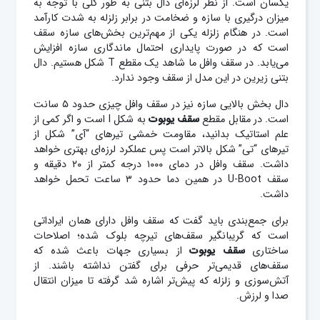
یکسان است. از نظر لرزه‌ای دال بتنی به طور کلی با توجه به
میزان درگیری با سازه و ضخامت در برابر زلزله به شدت کارآمد
است. در هنگام زلزله یکی از مهم‌ترین بخش‌های سازه سقف
است که در صورت پایداری احتمال ماندگاری سازه افزایش
می‌یابد. در سقف وافل ما شاهد یک مقطع T شکل هستیم. دال
بتنی زیرین در این مدل از سقف وجود ندارد.
دال بخش بالایی سازه نیز در سقف وافل چیزی حدود ۵ سانت
است. در مقابل مقطع
سقف یوبوت
به شکل I است و اگر کمی از
علم استاتیک بدانید، مقاومت خمشی تیرهای “آی” شکل از
تیرهای “تی” شکل بالاتر است پس عملکرد لرزه‌ای بهتری خواهد
داشت. سقف وافل در دمای ۱۰۰۰ درجه کمتر از ۲۰ دقیقه و
سقف U-Boot در همین دما حدود ۳ ساعت تحمل خواهد
داشت.
برای جمع‌بندی باید گفت که سقف وافل دارای همان ایراداتی
است که گریبانگیر سقف‌های تیرچه بلوک شده؛ اصلاحات
ساختاری
سقف یوبوت
از بسیاری جهات باعث شده که
سقف‌های قدیمی‌تر حرفی برای گفتن نداشته باشند. از
آتش‌سوزی و زلزله که پیش‌تر اشاره شد گرفته تا میزان انتقال
صدا و لرزش.