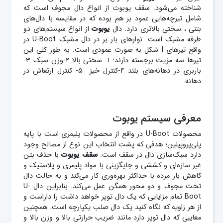
شناخته می‌شود. سقف یوبوت از انواع دال مجوف است که
شامل تیرچه‌هایی عمود بر هم بوده که در مقایسه با دال‌های
بتنی ، سختی بالاتری دارد. دال
یوبوت
از انواع سیستم‌های دو
طرفه مشبک است. نوارهای بار بر در دال مشبک U-Boot در
واقع تیرهای I شکل به صورت عمودی است. به طور کلی این
تیرها سه مزیت برجسته دارند: ۱- سختی بالا ۲-وزن سبک ۳-
باربری در دهانه‌های بلند ۴-کنترل خیز ۵- کنترل ارتعاش در
دهانه.
معرفی سیستم یوبوت
محصولات U-Boot در واقع از محصولات پلیمری است با پایه
پلی‌پروپیلین؛ هدفی که پشت انتخاب این نوع از مصالح وجود
دارد سبک‌سازی دال در سقف است.
سقف یوبوت
با حذف بتن
غیر سازه‌ای و کششی و جایگزینی با مواد پلیمری و پلاستیک و
کاهش بار مرده با حداکثر بهره‌وری کار می‌کند و به حالت دال
تخت مجوف و دو محور همگن عمل می‌کند. بنابراین دال U-
Boot تمام مزایایی که یک دال توپر خواهد داشت را داراست و
از هر زاویه که نگاه کنید یک دال صلب یکپارچه است. همچنین
معایبی که دال توپر دارد مانند ضریب حرارتی بالا و وزن بالا و