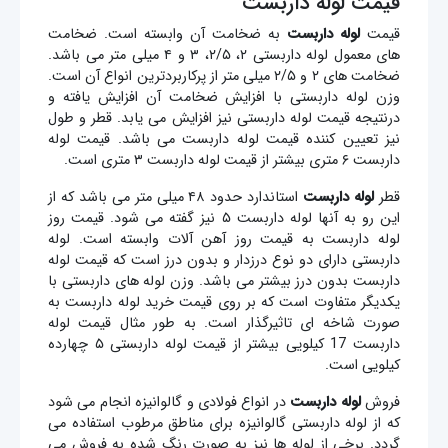
قیمت لوله داربست
قیمت
لوله داربست
به ضخامت آن وابسته است. ضخامت
های معمول لوله داربستی ۲، ۲/۵، ۳ و ۴ میلی متر می باشد.
ضخامت های ۲ و ۲/۵ میلی متر از پرکاربردترین انواع آن است.
وزن لوله داربستی با افزایش ضخامت آن افزایش یافته و
درنتیجه قیمت لوله داربستی نیز افزایش می یابد. قطر و طول
نیز تعیین کننده قیمت لوله داربست می باشد. قیمت لوله
داربست ۶ متری بیشتر از قیمت لوله داربست ۳ متری است.
قطر
لوله داربست
استاندارد حدود ۴۸ میلی متر می باشد که از
این رو به آنها لوله داربست ۵ نیز گفته می شود. قیمت روز
لوله داربست به قیمت روز آهن آلات وابسته است. لوله
داربستی دارای دو نوع درزدار و بدون درز است که قیمت لوله
داربست بدون درز بیشتر می باشد. وزن لوله های داربستی با
یکدیگر متفاوت است که بر روی قیمت خرید لوله داربست به
صورت شاخه ای تاثیرگذار است. به طور مثال قیمت لوله
داربست 17 کیلویی بیشتر از قیمت لوله داربستی ۵ چهارده
کیلویی است.
فروش
لوله داربست
در انواع فولادی و گالوانیزه انجام می شود
که از لوله داربستی گالوانیزه برای مناطق مرطوب استفاده می
گردد. برخی از لوله ها نیز به صورت رنگ شده به فروش می