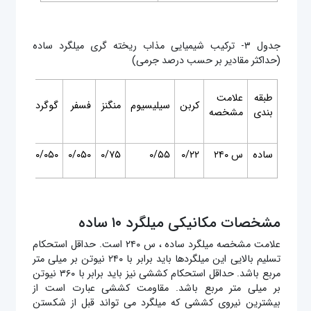
جدول ۳- ترکیب شیمیایی مذاب ریخته گری میلگرد ساده
(حداکثر مقادیر بر حسب درصد جرمی)
طبقه
علامت
کربن
سیلیسیوم
منگنز
فسفر
گوگرد
نیتروژ
بندی
مشخصه
ساده
س ۲۴۰
۰/۲۲
۰/۵۵
۰/۷۵
۰/۰۵۰
۰/۰۵۰
—
مشخصات مکانیکی میلگرد ۱۰ ساده
علامت مشخصه میلگرد ساده ، س ۲۴۰ است. حداقل استحکام
تسلیم بالایی این میلگردها باید برابر با ۲۴۰ نیوتن بر میلی متر
مربع باشد. حداقل استحکام کششی نیز باید برابر با ۳۶۰ نیوتن
بر میلی متر مربع باشد. مقاومت کششی عبارت است از
بیشترین نیروی کششی که میلگرد می تواند قبل از شکستن