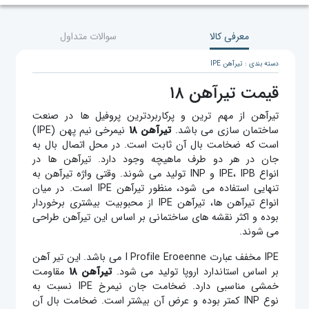
معرفی کالا
سوالات متداول
دسته بندی : تیرآهن IPE
قیمت تیرآهن ۱۸
تیرآهن از مهم ترین و پرکاربردترین پروفیل ها در صنعت
ساختمان سازی می باشد.
تیرآهن ۱۸
نیمرخی نیم پهن (IPE)
است که ضخامت بال آن ثابت است. در محل اتصال بال به
جان در هر دو طرف ماهیچه وجود دارد. تیرآهن ها در
انواع IPE، IPB و INP تولید می شوند. وقتی واژه تیرآهن به
تنهایی استفاده می شود، منظور تیرآهن IPE است. در میان
انواع تیرآهن ها، تیرآهن IPE از محبوبیت بیشتری برخوردار
بوده و اکثر نقشه های ساختمانی بر اساس این تیرآهن طراحی
می شوند.
IPE مخفف عبارت I Profile Eroeenne می باشد. این تیر آهن
بر اساس استاندارد اروپا تولید می شود.
تیرآهن ۱۸
مقاومت
خمشی مناسبی دارد. ضخامت جان نیمرخ IPE نسبت به
نوع INP کمتر بوده و عرض آن بیشتر است. ضخامت بال آن