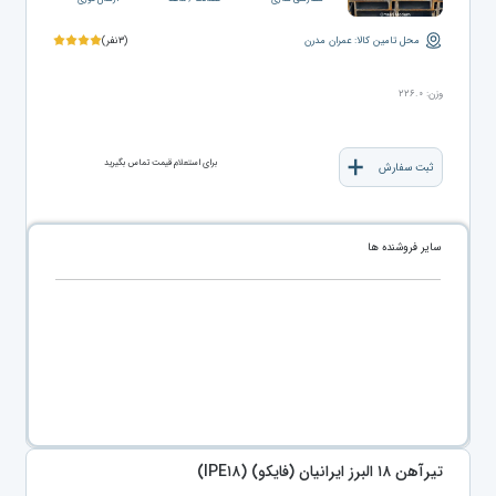
محل تامین کالا: عمران مدرن
(۳نفر)
وزن: ۲۲۶.۰
برای استعلام قیمت تماس بگیرید
ثبت سفارش
سایر فروشنده ها
تیرآهن ۱۸ البرز ایرانیان (فایکو) (IPE۱۸)