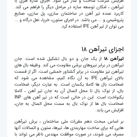
افزایش سرعت ساخت و ساز می شود. اجرای سازه فلزی با
تیرآهن ، امکان توسعه سازه در مراحل دیگر را فراهم می کند.
کاربرد عمده تیر آهن در ساختمان سازی، پل سازی، صنایع
پتروشیمی و ... می باشد. در اجرای ستون، خرپا، نعل درگاه و ...
می توان از تیر آهن IPE استفاده کرد.
اجزای تیرآهن ۱۸
تیرآهن ۱۸
از یک جان و دو بال تشکیل شده است. جان
تیرآهن در برابر نیروهای برشی مقاومت می کند. وظیفه بال های
تیرآهن نیز مقاومت در برابر گشتاور خمشی است. اگر از قسمت
بالای تیرآهن IPE به آن نگاه کنیم، مشاهده می شود که
ضخامت بال ها کاملا یکسان است. به عبارت دیگر، ضخامت
بال، از نوک بال تا محل اتصال آن به جان تیر آهن ، کاملا
یکنواخت است. این در حالی است که در تیر آهن های INP
ضخامت بال ها از نوک بال به سمت محل اتصال به جان،
افزایش می یابد.
بر اساس مبحث دهم مقررات ملی ساختمان ، برش تیرآهن
هایی که برای ساخت مهاربندی ها، تیرها، ستون و اتصالات آنها
مصرف می شوند، در صورت موافقت مهندس ناظر می تواند با