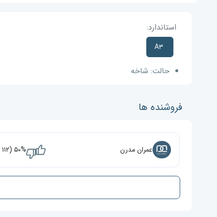
استاندارد:
A۳
حالت:
شاخه
فروشنده ها
عمران مدرن
۵۰% (۱۱۲ نفر)