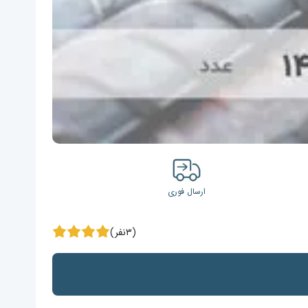
ارسال فوری
(۳نفر)