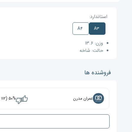
استاندارد:
A۴
A۳
وزن:
۱۳.۶
حالت:
شاخه
فروشنده ها
عمران مدرن
۵۰% (۱۱۲ نفر)