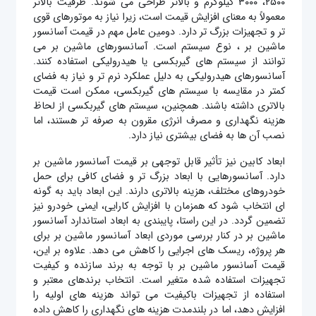
۲۵۰۰، ۳۰۰۰ کیلوگرم و بالاتر طراحی می‌ شوند. ظرفیت بالاتر
معمولاً به معنای افزایش قیمت است، زیرا نیاز به موتورهای قوی‌
تر و تجهیزات بزرگ‌ تر دارد. دومین عامل مهم در قیمت آسانسور
ماشین بر ، نوع سیستم است. آسانسورهای ماشین بر می‌
توانند از سیستم‌ های گیربکسی یا هیدرولیکی استفاده کنند.
آسانسورهای هیدرولیکی به دلیل عملکرد نرم‌ تر و نیاز به فضای
کمتر در مقایسه با سیستم‌ های گیربکسی، ممکن است قیمت
بالاتری داشته باشند. همچنین، سیستم‌ های گیربکسی از لحاظ
هزینه نگهداری و مصرف انرژی مقرون به صرفه‌ تر هستند، اما
نصب آن‌ ها به فضای بیشتری نیاز دارد.
ابعاد کابین نیز تأثیر قابل توجهی بر قیمت آسانسور ماشین بر
دارد. آسانسورهایی با ابعاد بزرگ‌ تر و فضای کافی برای حمل
خودروهای مختلف، هزینه بالاتری دارند. این ابعاد باید به گونه‌
ای انتخاب شود که همزمان با افزایش کارایی، ایمنی خودرو نیز
تضمین گردد. در این راستا، پایبندی به ابعاد استاندارد آسانسور
ماشین بر در کنار بررسی موردی ابعاد آسانسور ماشین بر برای
هر پروژه، ریسک های اجرایی را کاهش می دهد. علاوه بر این،
قیمت آسانسور ماشین بر با توجه به برند سازنده و کیفیت
تجهیزات استفاده شده متغیر است. انتخاب برندهای معتبر و
استفاده از تجهیزات باکیفیت می‌ تواند هزینه‌ های اولیه را
افزایش دهد، اما در بلندمدت هزینه‌ های نگهداری را کاهش داده