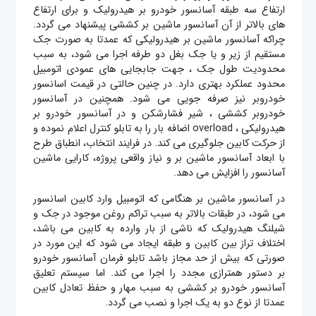
ارتفاع سه طبقه آسانسور خودرو بر هیدرولیک و برای ارتفاع‌
های بالاتر از آن آسانسور ماشین بر کششی پیشنهاد می گردد.
چراکه آسانسور ماشین بر هیدرولیکی که عمدتا به صورت جک
مستقیم از زیر و یا جک بغل دو طرفه اجرا می شود، به سبب
محدودیت طول جک ، جهت جابجایی های عمودی اتومبیل
محدود عملکرد بهتری دارد. در چنین حالتی در قیمت اسانسور
خودروبر نیز صرفه جویی می شود. همچنین در آسانسور
خودروبر کششی ، شیر فشارشکن و در آسانسور خودرو بر
هیدرولیکی ، overload اضافه بار را به تابلو کنترل اعلام نموده و
از حرکت کابین جلوگیری می کند. در فرایند انتخاب، انطباق طرح
با ابعاد آسانسور ماشین بر و نیاز واقعی پروژه، کارایی ماشین
آسانسور را افزایش می دهد.
در آسانسور ماشین بر هنگامی که اتومبیل وارد کابین اسانسور
می شود، در طبقات بالاتر به سبب تراکم روغن موجود در جک و
شیلنگ هیدرولیک که ناشی از بار وارده به کابین می باشد،
اختلاف تراز بین کابین و طبقه ایجاد می شود که این مورد در
صورتی که بیش از حد مجاز باشد تابلو فرمان آسانسور خودرو
بر دستور همترازی مجدد را اجرا می کند. اما سیستم تعلیق
آسانسور خودرو بر کششی به سبب مهار و حفظ تعادل کابین
عمدتا از نوع دو به یک اجرا و نصب می گردد.