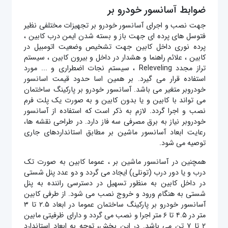
ضوابط آسانسور خودرو بر
جهت نصب و اجرای آسانسور خودرو بر تجهیزات مختلفی نظیر
فتوسل های پرده ای جهت باز و بسته شدن ایمن درب کابین ،
پرده نوری داخل کابین جهت تشخیص وضعیت اتومبیل در
کابین ، علائم راهنما و هشدار در داخل و بیرون کابین ، سیستم
تراز مجدد Releveling ، سیستم نجات اضطراری و ... مورد
استفاده قرار می گیرد. بر همین اسا حدود قیمت اسانسور
خودروبر متغیر می باشد. آسانسور خودرو بر پارکینگ ساختمان
می تواند با کابین و یا بدون کابین و به صورت یک پلت فرم
نصب و اجرا گردد. لازم به ذکر است که استفاده از آسانسور
خودروبر نیاز به برق مصرفی سه فاز دارد. در طراحی نقشه ها،
رعایت ابعاد آسانسور ماشین بر مطابق استانداردهای جاری
توصیه می شود.
همچنین در آسانسور ماشین بر ، عموما کابین به صورت تک
درب و یا دور درب (تونلی) ایجاد می گردد و دو عدد پنل شستی
در داخل کابین به منظور تسهیل در دسترسی راننده به پنل
شستی به هنگام ورود و خروج نصب می شود. از طرفی کابین
آسانسور خودرو بر پارکینگ ساختمان عموما در ابعاد ۲.۵ تا ۳
متر در ۴.۵ تا ۶ متر اجرا و نصب می گردد و دارای ظرفیتی مابین
۲ تا ۷ تن می ‌باشد. در این بخش، توجه به ابعاد استاندارد