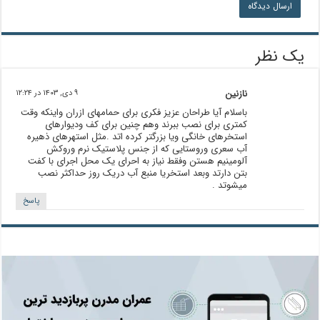
یک نظر
نازنین
۹ دی, ۱۴۰۳ در ۱۲:۲۴
باسلام آیا طراحان عزیز فکری برای حمامهای ازران واینکه وقت
کمتری برای نصب ببرند وهم چنین برای کف ودیوارهای
استخرهای خانگی ویا بزرگتر کرده اتد .مثل استهرهای ذهیره
آب سعری وروستایی که از جنس پلاستیک نرم وروکش
آلومینیم هستن وفقط نیاز به احرای یک محل اجرای با کفت
بتن دارتد وبعد استخریا منبع آب دریک روز حداکثر نصب
میشوتد .
پاسخ