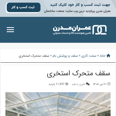
خانه
>
سفت کاری
>
سقف و پوشش بام
>
سقف متحرک استخری
سقف متحرک استخری
۲۰ تیر, ۱۴۰۵
نظری بدهید
11,837 بازدید