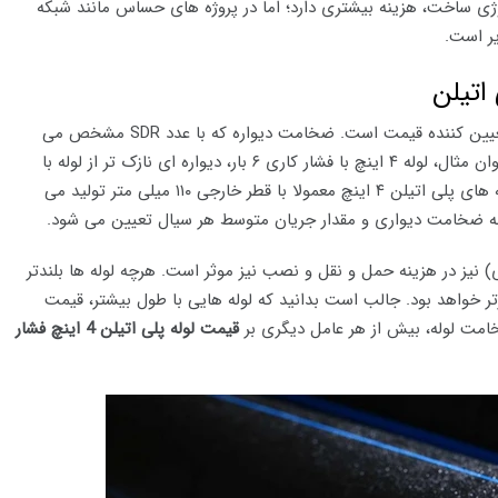
ی ساخت، هزینه بیشتری دارد؛ اما در پروژه های حساس مانند شبکه
ر است.
اتیلن
در لوله های پلی اتیلن، قطر اسمی تنها یکی از عوامل تعیین کننده قیمت است. ضخامت دیواره که با عدد SDR مشخص می
شود، تاثیر مستقیم بر وزن و در نتیجه قیمت دارد. به عنوان مثال، لوله ۴ اینچ با فشار کاری ۶ بار، دیواره ای نازک تر از لوله با
فشار ۱۶ بار دارد. در نتیجه، سبک تر و ارزان تر است. لوله های پلی اتیلن ۴ اینچ معمولا با قطر خارجی ۱۱۰ میلی متر تولید می
ه به ضخامت دیواری و مقدار جریان متوسط هر سیال تعیین می شود.
طول لوله های پلی اتیلن (معمولا ۶ یا ۱۲ متری) نیز در هزینه حمل و نقل و نصب نیز موثر است. هرچه لوله ها بلندتر
رتر خواهد بود. جالب است بدانید که لوله هایی با طول بیشتر، قیمت
مت لوله، بیش از هر عامل دیگری بر
قیمت لوله پلی اتیلن 4 اینچ فشار