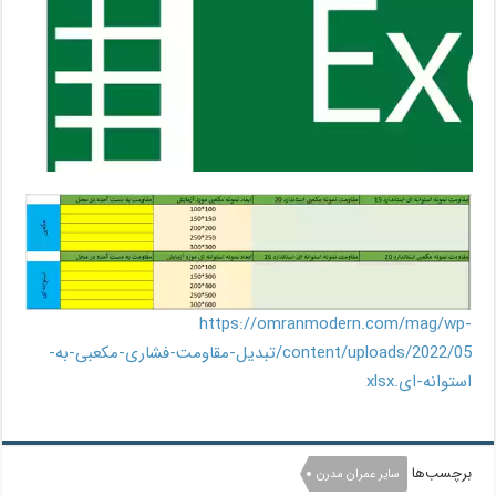
https://omranmodern.com/mag/wp-
content/uploads/2022/05/تبدیل-مقاومت-فشاری-مکعبی-به-
استوانه-ای.xlsx
برچسب‌ها
سایر عمران مدرن