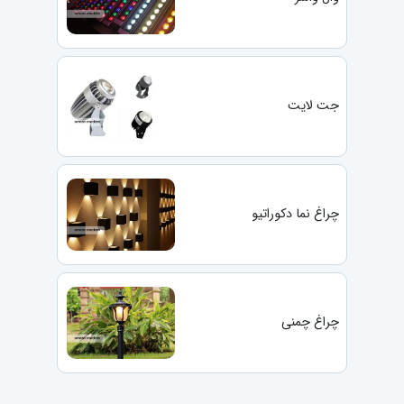
جت لایت
چراغ نما دکوراتیو
چراغ چمنی