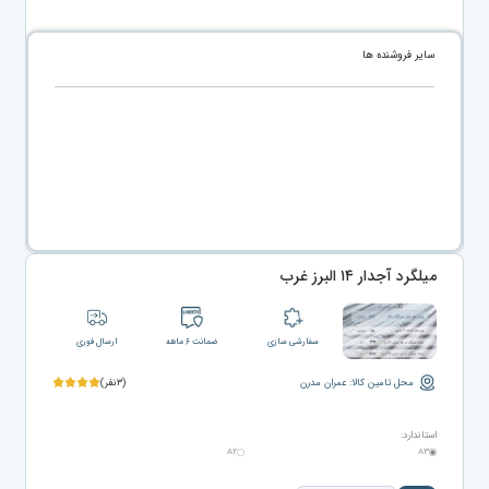
سایر فروشنده ها
میلگرد آجدار ۱۴ البرز غرب
سفارشی سازی
ضمانت ۶ ماهه
ارسال فوری
محل تامین کالا: عمران مدرن
(۳نفر)
استاندارد:
A۲
A۳