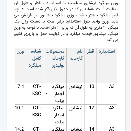
وزن میلگرد نیشابور متناسب با استاندارد ، قطر و طول آن
متفاوت است. همانطور که در جدول ذیل ذکر شده است هر چه
قطر میلگرد بیشتر باشد ، وزن میلگرد نیشابور نیز افزایش می
یابد. وزن واحد طول استاندارد برابر است با نسبت وزن یک
میلگرد ۱۲ متری به طول آن که برابر ۱۲ متر است. با توجه به وزن
میلگرد نیشابور قیمت میلگرد و در نهایت حمل و باربری تغییر
می کند.
استاندارد
قطر
نام
محصولات
شناسه
وزن
وزن
کارخانه
کارخانه
کامل
واحد
تولیدی
میلگرد
طول
استان
(kg/m)
A3
10
نیشابور
میلگرد
CT-
7.4
.616
آجدار -
KSC
بیلت
A3
12
نیشابور
میلگرد
CT-
10.1
.888
آجدار -
KSC
بیلت
A3
14
نیشابور
میلگرد
CT-
14.2
1.21