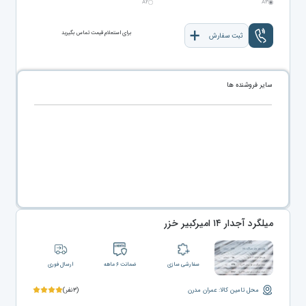
A۲
A۳
برای استعلام قیمت تماس بگیرید
ثبت سفارش
سایر فروشنده ها
میلگرد آجدار ۱۴ امیرکبیر خزر
سفارشی سازی
ضمانت ۶ ماهه
ارسال فوری
محل تامین کالا: عمران مدرن
(۳نفر)