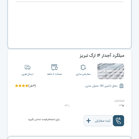
میلگرد آجدار ۱۴ ارگ تبریز
سفارشی سازی
ضمانت ۶ ماهه
ارسال فوری
محل تامین کالا: عمران مدرن
(۳نفر)
استاندارد:
A۲
A۳
برای استعلام قیمت تماس بگیرید
ثبت سفارش