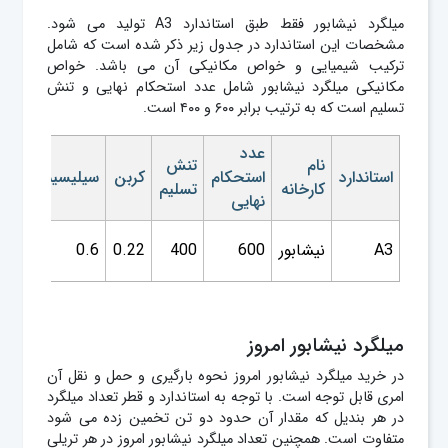
ميلگرد نيشابور فقط طبق استاندارد A3 تولید می شود.
مشخصات این استاندارد در جدول زیر ذکر شده است که شامل
ترکیب شیمیایی و خواص مکانیکی آن می باشد. خواص
مکانیکی ميلگرد نيشابور شامل عدد استحکام نهایی و تنش
تسلیم است که به ترتیب برابر ۶۰۰ و ۴۰۰ است.
عدد
نام
تنش
استاندارد
استحکام
کربن
سیلیسیم
منگنز
کارخانه
تسلیم
نهایی
A3
نیشابور
600
400
0.22
0.6
1.6
میلگرد نیشابور امروز
در خرید میلگرد نیشابور امروز نحوه بارگیری و حمل و نقل آن
امری قابل توجه است. با توجه به استاندارد و قطر تعداد میلگرد
در هر بندیل که مقدار آن حدود دو تن تخمین زده می شود
متفاوت است. همچنین تعداد میلگرد نیشابور امروز در هر تریلی