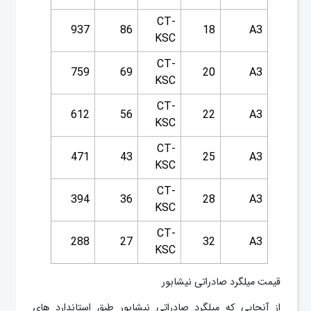
CT-
937
86
18
A3
KSC
CT-
759
69
20
A3
KSC
CT-
612
56
22
A3
KSC
CT-
471
43
25
A3
KSC
CT-
394
36
28
A3
KSC
CT-
288
27
32
A3
KSC
قیمت میلگرد صادراتی نیشابور
از آنجایی که میلگرد صادراتی نیشابور طبق استاندارد های