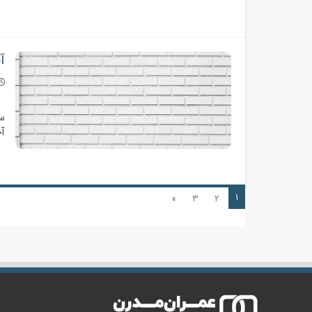
آ
ق
سف
آج
۱
»
۳
۲