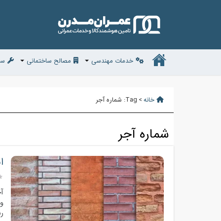
خدمات مهندسی
مصالح ساختمانی
سف
خانه
>
Tag:
شماره آجر
شماره آجر
ا
آج
و 
رن