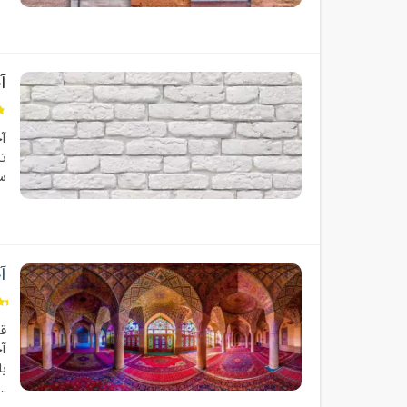
آ
آج
تم
سا
آ
قی
آج
با
…