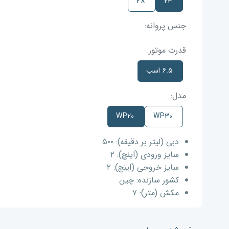
۲۸
۲۳
جنس پروانه:
قدرت موتور:
۶.۵ اسب
مدل:
WP۲۰
WP۳۰
دبی (لیتر بر دقیقه):
۵۰۰
سایز ورودی (اینچ):
۲
سایز خروجی (اینچ):
۲
کشور سازنده:
چین
مکش (متر):
۷