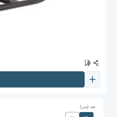
هد (متر):