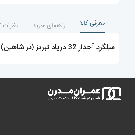
معرفی کالا
راهنمای خرید
نظرات ک
میلگرد آجدار 32 درپاد تبریز (در شاهین)