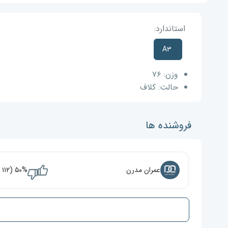
استاندارد:
A۳
وزن:
۷۶
حالت:
کلاف
فروشنده ها
عمران مدرن
۵۰% (۱۱۲ نفر)