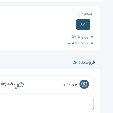
استاندارد:
A۳
وزن:
۵۷.۵
حالت:
شاخه
فروشنده ها
عمران مدرن
۵۰% (۱۱۲ نفر)