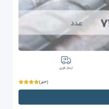
ارسال فوری
(۳نفر)