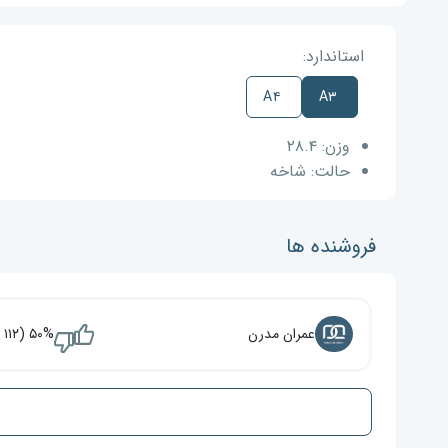
استاندارد:
A۴
A۳
وزن:
۲۸.۴
حالت:
شاخه
فروشنده ها
عمران مدرن
۵۰% (۱۱۲ نفر)