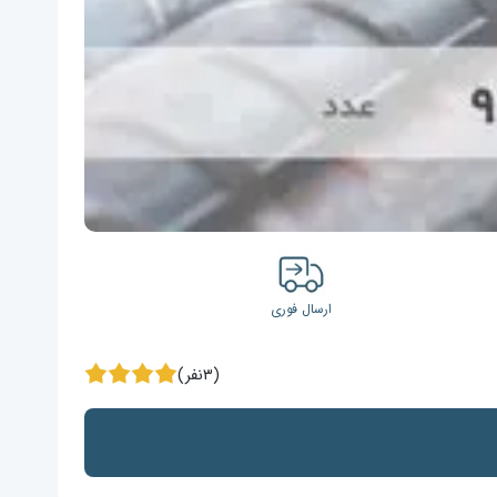
ارسال فوری
(۳نفر)