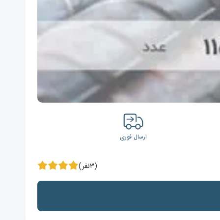
ارسال فوری
(۳نفر)