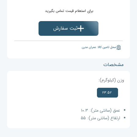
برای استعلام قیمت تماس بگیرید
ثبت سفارش
محل تامین کالا: عمران مدرن
مشخصات
وزن (کیلوگرم):
۲۳.۵۲
عمق (سانتی متر):
۱۰.۳
ارتفاع (سانتی متر):
۵۵